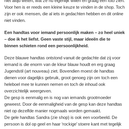
niet altijd weten, wat ze nu eigenlijk willen en graag een foto zien.
Voor hen is er reeds een kleine keuze te vinden in de shop. Toch
zijn er ook mensen, die al iets in gedachten hebben en dit online
niet vinden.
Een handtas voor iemand persoonlijk maken – zo heel uniek
– doe ik het liefst. Geen vaste stijl, maar ideeën die te
binnen schieten rond een persoonlijkheid.
Deze blauwe handtas ontstond vanuit de gedachte dat zij voor
iemand is die enorm van de kleur blauw houdt en erg graag
Jugendstil (art nouveau) ziet. Bovendien moest de handtas
dienen voor dagelijks gebruik, groot genoeg zijn om toch een
heleboel mee te kunnen nemen en toch de inhoud ook
overzichtelijk weergeven.
De gesp is eenmalig en is nog van iemands grootmoeder
geweest. Door de eenmaligheid van de gesp kan deze handtas
niet op dezelfde manier nogmaals worden gemaakt.
De gele handtas Sandra (zie shop) is ook een voorbeeld. De
persoon is dol op geel en haar ‘rockige’ stoere kant met tegelijk